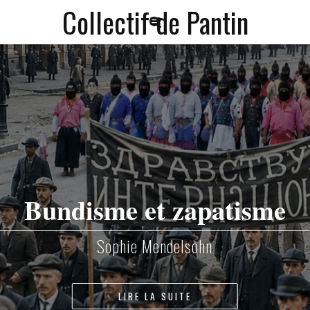
Collectif de Pantin
a
f
Bundisme et zapatisme
Sophie Mendelsohn
LIRE LA SUITE