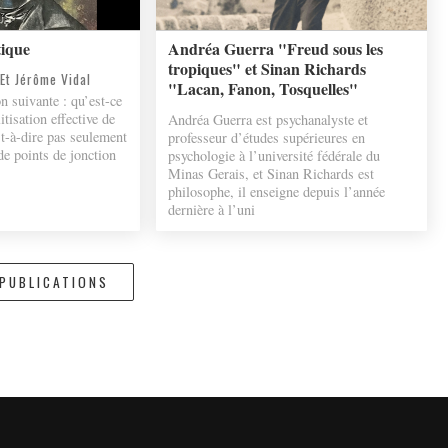
tique
Andréa Guerra "Freud sous les
tropiques" et Sinan Richards
Et Jérôme Vidal
"Lacan, Fanon, Tosquelles"
n suivante : qu’est-ce
itisation effective de
Andréa Guerra est psychanalyste et
st-à-dire pas seulement
professeur d’études supérieures en
de points de jonction
psychologie à l’université fédérale du
Minas Gerais, et Sinan Richards est
philosophe, il enseigne depuis l’année
dernière à l’uni
 PUBLICATIONS