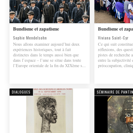
Bundisme et zapatisme
Bundisme et zap
Sophie Mendelsohn
Viviana Saint-Cyr
Nous allons examiner aujourd’hui deux
Ce qui suit constitu
expériences historiques, tout à fait
réflexions, des ques
distinctes dans le temps aussi bien que
pistes de recherche 
dans l’espace – l’une se situe dans toute
entre la subjectivité 
l’Europe orientale de la fin du XIXème s...
préoccupation, cliniq
DIALOGUES
SÉMINAIRE DE PANTI