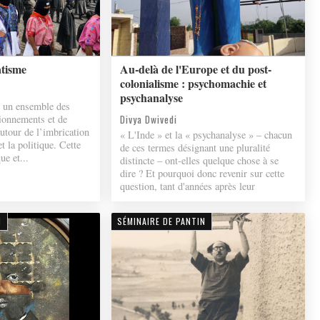
atisme
Au-delà de l'Europe et du post-
colonialisme : psychomachie et
psychanalyse
e un ensemble des
tionnements et de
Divya Dwivedi
autour de l’imbrication
« L'Inde » et la « psychanalyse » – chacun
et la politique. Cette
de ces termes désignant une pluralité
ue et...
distincte – ont-elles quelque chose à se
dire ? Et pourquoi donc revenir sur cette
question, tant d'années après leur
N
SÉMINAIRE DE PANTIN