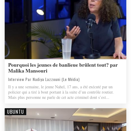
Pourquoi les jeunes de banlieue brûlent tout? par
Malika Mansouri
Interview Par Nadiya Lazzouni (Le Média)
Il y a une semaine, le jeune Nahel, 17 ans, a été exécuté par un
policier qui a tiré à bout portant à la suite d’un contrôle routier.
Mais plus personne ne parle de cet acte criminel dont s’est...
UBUNTU