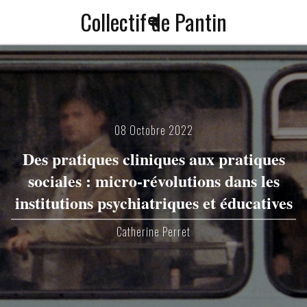
Collectif de Pantin
a
f
08 Octobre 2022
Des pratiques cliniques aux pratiques
sociales : micro-révolutions dans les
institutions psychiatriques et éducatives
Catherine Perret