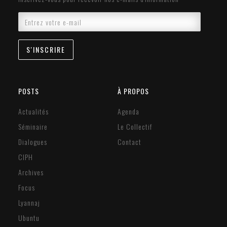
POSTS
À PROPOS
Actualités
Agenda
Séminaire
Le Collectif
Dialogues
Contact
CIPH
Archives
Focus
Lyannaj
Ubuntu