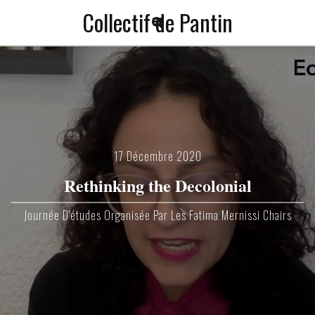
Collectif de Pantin
a
f
17 Décembre 2020
Rethinking the Decolonial
Journée D'études Organisée Par Les Fatima Mernissi Chairs