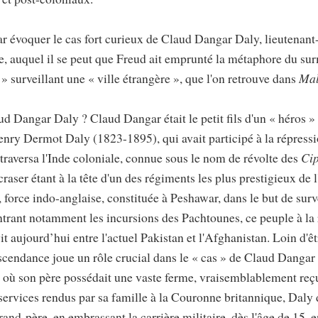
 évoquer le cas fort curieux de Claud Dangar Daly, lieutenant
e, auquel il se peut que Freud ait emprunté la métaphore du s
» surveillant une « ville étrangère », que l'on retrouve dans
Mal
d Dangar Daly ? Claud Dangar était le petit fils d'un « héros » 
ry Dermot Daly (1823-1895), qui avait participé à la répressi
 traversa l'Inde coloniale, connue sous le nom de révolte des
Cip
craser étant à la tête d'un des régiments les plus prestigieux de 
, force indo-anglaise, constituée à Peshawar, dans le but de surve
ntrant notamment les incursions des Pachtounes, ce peuple à la 
t aujourd’hui entre l'actuel Pakistan et l'Afghanistan. Loin d'ê
ascendance joue un rôle crucial dans le « cas » de Claud Danga
 où son père possédait une vaste ferme, vraisemblablement reç
 services rendus par sa famille à la Couronne britannique, Daly 
and-père, en embrassant la carrière militaire, dès l'âge de 15, 