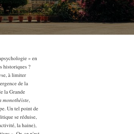
tapsychologie » en
s historiques ?
se, à limiter
mergence de la
de la Grande
n monothéiste
,
pe. Un tel point de
itique se réduise,
ctivité, la haine),
ives ». Or, ce n'est