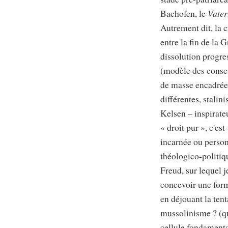
Bachofen, le
Vater
Autrement dit, la c
entre la fin de la 
dissolution progre
(modèle des conseil
de masse encadrées
différentes, stalin
Kelsen – inspirateu
« droit pur », c'est
incarnée ou personn
théologico-politiq
Freud, sur lequel j
concevoir une form
en déjouant la tent
mussolinisme ? (qu
cellule fondamenta