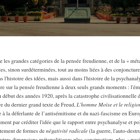
 les grandes catégories de la pensée freudienne, et de la « mé
lles, sinon surdéterminées, tout au moins liées à des conjoncture
 l'histoire des idées, mais aussi dans l'histoire de la psychanaly
oire sur la pensée freudienne à deux seuls grands moments : l'é
u début des années 1920, après la catastrophe civilisationnelle 
ure du dernier grand texte de Freud,
L'homme Moïse et le religio
 à la déferlante de l’antisémitisme et du nazi-fascisme en Euro
ement par créditer l'idée que le rapport entre psychanalyse et pol
itement de formes de
négativité radicale
(la guerre, l'auto-destru
autres dimensions métapolitiques plus constructives, plus « posit