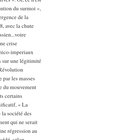
ention du surmoi »,
ergence de la
8, avec la chute
sien...voire
ne crise
chico-imperiaux
 sur une légitimité
 Révolution
e par les masses
rme du mouvement
ts certains
ficatif, « La
 la société des
ent qui ne serait
ine régression au
écédé, selon