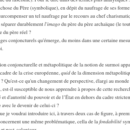
chose du Père (symbolique), en dépit du naufrage de ses forme
s surcompenser un tel naufrage par le recours au chef charismat
 séparer durablement
l'imago
du père du père archaïque (le tout
 du père réel ?
ages conjoncturels qu'émerge, du moins dans une certaine mesu
i.
sion conjoncturelle et métapolitique de la notion de surmoi appa
 cadre de la crise européenne,
quid
de la dimension métapolitiq
e ? Qu'est-ce qu'un changement de perspective, élargi au monde 
 est-il susceptible de nous apprendre à propos de cette recherc
 et d'autorité du pouvoir et de l’État en dehors du cadre strict
 avec le devenir de celui-ci ?
ue je voudrai introduire ici, à travers deux cas de figure, à prem
concernent une même problématique, cella de la
fondabilité
sym
et post-coloniaux.