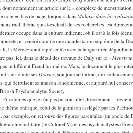
 dont notamment un article sur le « complexe de menstruation 
e note en bas de page, toujours dans
Malaise dans la civilisati
menstruel, thème quasi-exclusif de ses recherches, est directeme
ernier occupe dans la culture indienne, où il est à la fois iden
mpureté, et vénéré comme une manifestation suprême de la Dées
Kali, la Mère-Enfant représentée avec la langue tirée dégoulinan
re pas, ici, dans le détail des travaux de Daly sur le «
Menstrua
 pas indifférent Freud lui-même. Mais, le document le plus inté
ont sans doute ses
Diaries
, son journal intime, miraculeuseme
 qui détruisent sa maison londonienne, et aujourd'hui conservé
 British Psychoanalytic Society
–
16 volumes que je n'ai pas pu consulter directement - revient 
e thème onirique, celui de la garnison assiégée par les Pachto
 par exemple, on retrouve des figures parentales (un oncle de 
hiérarchie militaire (le Colonel V.) et des psychanalystes (Freu
même quant à son aptitude à défendre cet avant-poste en dépit du