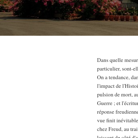
Dans quelle mesure
particulier, sont-e
On a tendance, dans
l'impact de l'Hist
pulsion de mort, a
Guerre ; et l'écrit
réponse freudienne
vue finit inévitabl
chez Freud, au tra
laissant de côté d'