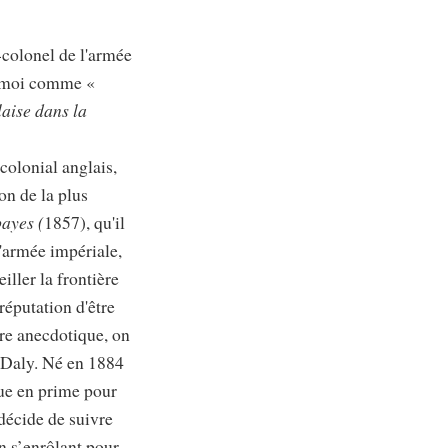
-colonel de l'armée
urmoi comme «
aise dans la
colonial anglais,
on de la plus
ayes (
1857), qu'il
l'armée impériale,
iller la frontière
réputation d'être
tre anecdotique, on
r Daly. Né en 1884
ue en prime pour
décide de suivre
en s’enrôlant pour