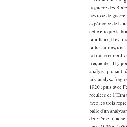
la guerre des Boer
névrose de guerre »
expérience de l'ana
cette époque la bo
familiaux, il est m
faits d'armes, c'es
la frontière nord-
fréquentes. Il y po
analyse, prenant ré
une analyse fragme
1920 ; puis avec F
reculées de l’Hima
avec les trois rep
balle d'un analysa
deuxième tranche a
entre 1936 et 1950,