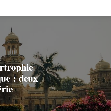
ertrophie
que : deux
érie