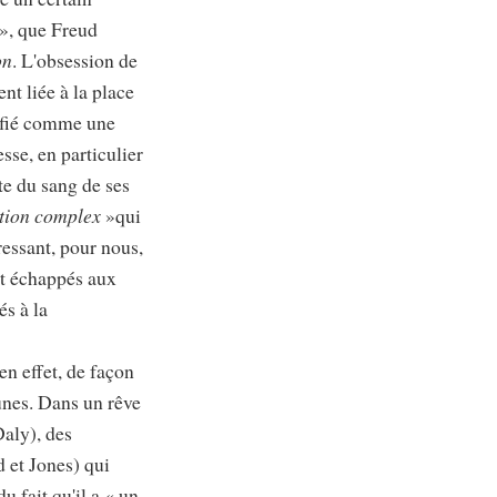
», que Freud
on
. L'obsession de
nt liée à la place
tifié comme une
se, en particulier
te du sang de ses
tion complex
»qui
ressant, pour nous,
nt échappés aux
s à la
en effet, de façon
unes. Dans un rêve
Daly), des
d et Jones) qui
 fait qu'il a « un