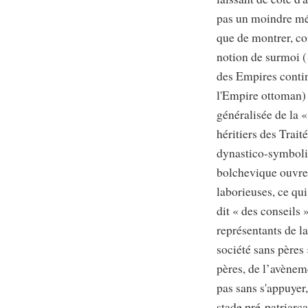
pas un moindre mér
que de montrer, com
notion de surmoi (
des Empires contin
l'Empire ottoman) 
généralisée de la
héritiers des Trai
dynastico-symboliq
bolchevique ouvre 
laborieuses, ce qu
dit « des conseils 
représentants de l
société sans pères
pères, de l’avèneme
pas sans s'appuyer,
stade pré-patriarca