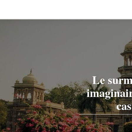
Le surmo
imaginair
cas