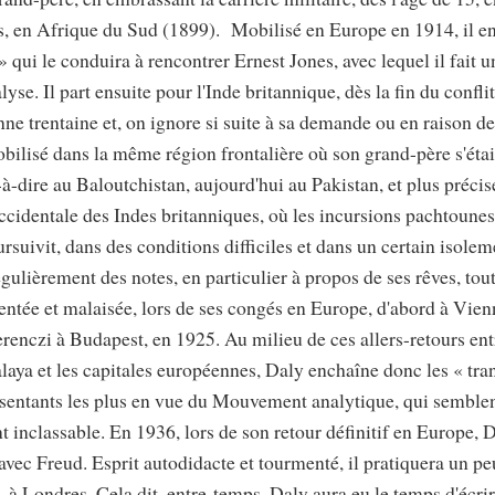
s, en Afrique du Sud (1899). Mobilisé en Europe en 1914, il en
 qui le conduira à rencontrer Ernest Jones, avec lequel il fait 
lyse. Il part ensuite pour l'Inde britannique, dès la fin du conflit
nne trentaine et, on ignore si suite à sa demande ou en raison d
obilisé dans la même région frontalière où son grand-père s'était
t-à-dire au Baloutchistan, aujourd'hui au Pakistan, et plus préci
occidentale des Indes britanniques, où les incursions pachtoune
ursuivit, dans des conditions difficiles et dans un certain isolem
gulièrement des notes, en particulier à propos de ses rêves, tou
ntée et malaisée, lors de ses congés en Europe, d'abord à Vien
erenczi à Budapest, en 1925. Au milieu de ces allers-retours ent
laya et les capitales européennes, Daly enchaîne donc les « tra
résentants les plus en vue du Mouvement analytique, qui semblen
nt inclassable. En 1936, lors de son retour définitif en Europe,
vec Freud. Esprit autodidacte et tourmenté, il pratiquera un p
 à Londres. Cela dit, entre-temps, Daly aura eu le temps d'écrir