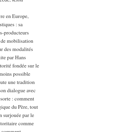
vre en Europe,
stiques : sa
ns-producteurs
s de mobilisation
ur des modalités
uite par Hans
orité fondée sur le
e moins possible
oute une tradition
 son dialogue avec
a sorte : comment
gique du Père, tout
on surjouée par le
utoritaire comme
 : comment