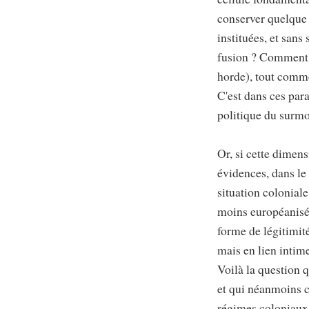
conserver quelque 
instituées, et san
fusion ? Comment
horde), tout comme
C'est dans ces par
politique du surmo
Or, si cette dimen
évidences, dans le
situation colonial
moins européanisé,
forme de légitimité
mais en lien intime
Voilà la question q
et qui néanmoins 
régimes coloniaux 