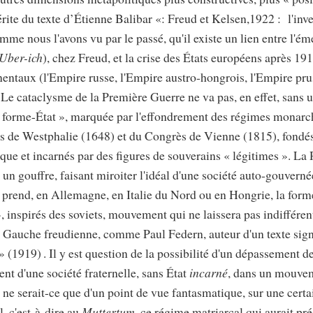
ite du texte d’Étienne Balibar «: Freud et Kelsen,1922 : l'inv
me nous l'avons vu par le passé, qu'il existe un lien entre l'ém
Uber-ich
), chez Freud, et la crise des États européens après 191
entaux (l'Empire russe, l'Empire austro-hongrois, l'Empire prus
Le cataclysme de la Première Guerre ne va pas, en effet, sans u
 « forme-État », marquée par l'effondrement des régimes monar
tés de Westphalie (1648) et du Congrès de Vienne (1815), fondés
ue et incarnés par des figures de souverains « légitimes ». La
un gouffre, faisant miroiter l'idéal d'une société auto-gouverné
i prend, en Allemagne, en Italie du Nord ou en Hongrie, la fo
», inspirés des soviets, mouvement qui ne laissera pas indifféren
a Gauche freudienne, comme Paul Federn, auteur d'un texte signi
 » (1919)
. Il y est question de la possibilité d'un dépassement de
nt d'une société fraternelle, sans État
incarné
, dans un mouvem
 ne serait-ce que d'un point de vue fantasmatique, sur une certa
l, c'est-à-dire au
Muttertum
, ce régime matriarcal qui aurait pr