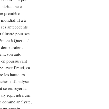
 hérite une «
une première
 mondial. Il a à
e ses antécédents
 illustré pour ses
sément à Quetta, à
s demeuraient
ent, son auto-
t en poursuivant
ne, avec Freud, en
re les hauteurs
nches » d'analyse
t se renvoyer la
 Daly reprendra une
eu comme analyste,
e un certain