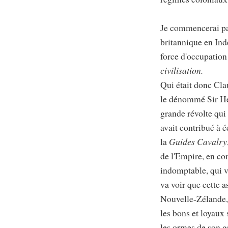
Je commencerai par
britannique en Ind
force d'occupation 
civilisation.
Qui était donc Clau
le dénommé Sir Hen
grande révolte qui
avait contribué à é
la
Guides Cavalry
de l'Empire, en co
indomptable, qui vi
va voir que cette 
Nouvelle-Zélande,
les bons et loyaux
les ormes de son gr