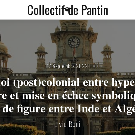
Collectif de Pantin
a
f
17 Septembre 2022
i (post)colonial entre hyp
e et mise en échec symboli
 de figure entre Inde et Alg
Livio Boni