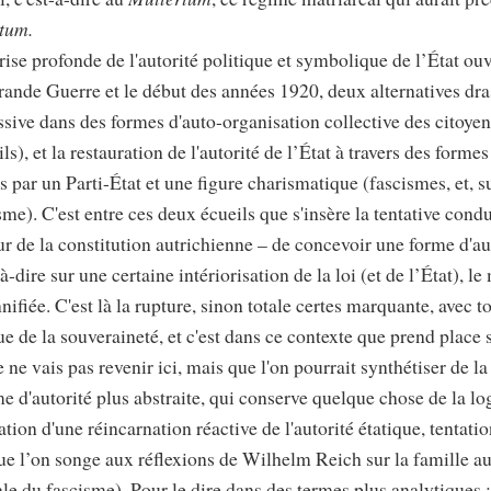
tum.
rise profonde de l'autorité politique et symbolique de l’État ou
Grande Guerre et le début des années 1920, deux alternatives dra
ssive dans des formes d'auto-organisation collective des citoye
s), et la restauration de l'autorité de l’État à travers des forme
 par un Parti-État et une figure charismatique (fascismes, et, s
isme). C'est entre ces deux écueils que s'insère la tentative cond
r de la constitution autrichienne – de concevoir une forme d'aut
-à-dire sur une certaine intériorisation de la loi (et de l’État), l
ifiée. C'est là la rupture, sinon totale certes marquante, avec t
ue de la souveraineté, et c'est dans ce contexte que prend place
e ne vais pas revenir ici, mais que l'on pourrait synthétiser de l
e d'autorité plus abstraite, qui conserve quelque chose de la lo
ation d'une réincarnation réactive de l'autorité étatique, tentati
e l’on songe aux réflexions de Wilhelm Reich sur la famille a
le du fascisme). Pour le dire dans des termes plus analytiques