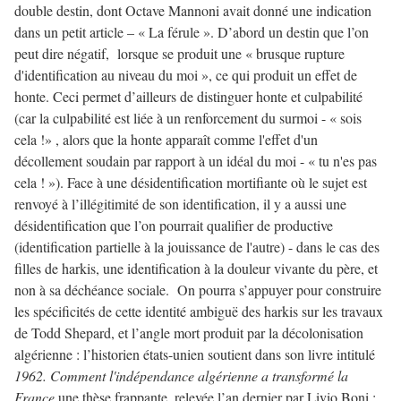
double destin, dont Octave Mannoni avait donné une indication
dans un petit article – « La férule ». D’abord un destin que l’on
peut dire négatif, lorsque se produit une « brusque rupture
d'identification au niveau du moi », ce qui produit un effet de
honte. Ceci permet d’ailleurs de distinguer honte et culpabilité
(car la culpabilité est liée à un renforcement du surmoi - « sois
cela !» , alors que la honte apparaît comme l'effet d'un
décollement soudain par rapport à un idéal du moi - « tu n'es pas
cela ! »). Face à une désidentification mortifiante où le sujet est
renvoyé à l’illégitimité de son identification, il y a aussi une
désidentification que l’on pourrait qualifier de productive
(identification partielle à la jouissance de l'autre) - dans le cas des
filles de harkis, une identification à la douleur vivante du père, et
non à sa déchéance sociale. On pourra s’appuyer pour construire
les spécificités de cette identité ambiguë des harkis sur les travaux
de Todd Shepard, et l’angle mort produit par la décolonisation
algérienne : l’historien états-unien soutient dans son livre intitulé
1962. Comment l'indépendance algérienne a transformé la
France
une thèse frappante, relevée l’an dernier par Livio Boni :