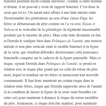
fraternel pourtant décrit comme universel ; comme si entre homme
et femme, il ne pouvait y avoir de rapport fraternel. C'est donc la
sœur qui est ici. On aurait ainsi affaire à une lutte interne entre
l'horizontalité (les générations au sens d'une classe d'âge, les
frères se débarrassant du père comme on l’a vu avec
Totem et
Tabou
) et la verticalité de la généalogie (la légitimité inassumable
produite par le meurtre du père). Mais cette lutte dissimule en fait,
et Derrida le souligne bien dans
Politiques de l'amitié
, une tension
latérale et non plus verticale entre le modèle fraternel et la figure
de la sœur, qui viendrait déborder, décloisonner cette jouissance
fraternelle conquise sur le cadavre de la figure paternelle. Mais ce
risque, signale Derrida dans
Politiques de l'amitié
, se prend en
relation avec le risque plus grand qui est celui du retour du père
mort, lequel reviendrait sur les frères et menacerait leur nouvelle
communauté. Il faut donc maintenir un certain risque dans la
relation entre frères, risque que Derrida rapproche alors de l'amitié
(à la condition de laisser la figure de la sœur venir brouiller cet
entre-soi) pour maintenir à distance le risque du retour mortifère
du père. Seulement, ce risque doit être maîtrisé, pour maintenir