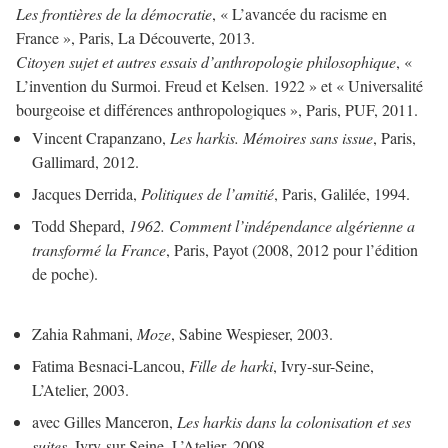
Les frontières de la démocratie
, « L’avancée du racisme en
France », Paris, La Découverte, 2013.
Citoyen sujet et autres essais d’anthropologie philosophique
, «
L’invention du Surmoi. Freud et Kelsen. 1922 » et « Universalité
bourgeoise et différences anthropologiques », Paris, PUF, 2011.
Vincent Crapanzano,
Les harkis. Mémoires sans issue
, Paris,
Gallimard, 2012.
Jacques Derrida,
Politiques de l’amitié
, Paris, Galilée, 1994.
Todd Shepard,
1962. Comment l’indépendance algérienne a
transformé la France
, Paris, Payot (2008, 2012 pour l’édition
de poche).
Zahia Rahmani,
Moze
, Sabine Wespieser, 2003.
Fatima Besnaci-Lancou,
Fille de harki
, Ivry-sur-Seine,
L’Atelier, 2003.
avec Gilles Manceron,
Les harkis dans la colonisation et ses
suites
, Ivry-sur-Seine, L’Atelier, 2008.