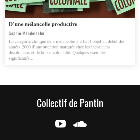
D’une mélancolie productive
Sophie Mendelsohn
La catégorie clinique de « mélancolie » a fait l’objet au début des
années 2000 d’une attention marquée chez les théoriciens
décoloniaux et de la postcolonialté. Quelques exemples
significatifs...
Collectif de Pantin
g
e