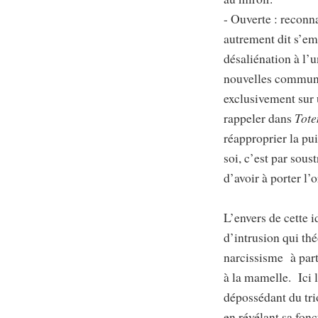
- Ouverte : reconna
autrement dit s’e
désaliénation à l’u
nouvelles communau
exclusivement sur
rappeler dans
Tote
réapproprier la pui
soi, c’est par sous
d’avoir à porter l
L’envers de cette 
d’intrusion qui thé
narcissisme à part
à la mamelle. Ici 
dépossédant du tri
en révélant sa fon