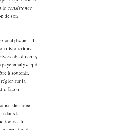
t la
consistance
on de son
izo-analytique – il
 (ou disjonctions
divers absolu en y
la psychanalyse qui
être à soutenir,
 régler sur la
-être façon
 ainsi dessinée ;
 ou dans la
action de la
 soustraction de