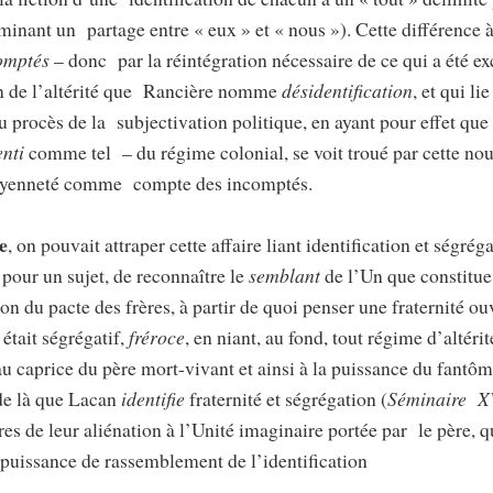
rminant un partage entre « eux » et « nous »). Cette différence 
comptés
– donc par la réintégration nécessaire de ce qui a été exc
on de l’altérité que Rancière nomme
désidentification
, et qui li
u procès de la subjectivation politique, en ayant pour effet que 
nti
comme tel – du régime colonial, se voit troué par cette nou
itoyenneté comme compte des incomptés.
e
, on pouvait attraper cette affaire liant identification et ségrég
 pour un sujet, de reconnaître le
semblant
de l’Un que constitue
on du pacte des frères, à partir de quoi penser une fraternité o
 était ségrégatif,
fréroce
, en niant, au fond, tout régime d’altérit
 au caprice du père mort-vivant et ainsi à la puissance du fantô
 de là que Lacan
identifie
fraternité et ségrégation (
Séminaire X
es de leur aliénation à l’Unité imaginaire portée par le père, 
la puissance de rassemblement de l’identification