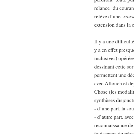
relance du courant
relève d’une
sous
extension dans la
Il y a une difficul
y a en effet presq
inclusives) opérée
dessinant cette so
permettent une déc
avec Allouch et de
Chose (les modalité
synthèses disjoncti
- d’une part, la s
- d’autre part, ave
reconnaissance de 
jouissance du père