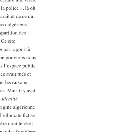
la police », là où
araît et de ce qui
anco-algériens
isparition des
. Ce site
on
par rapport à
us ne pouvions nous
ns l’espace public
les avait tués et
ont les raisons
es. Mais il y avait
 identité
origine algérienne
l’ethnicité fictive
ère dont le récit
par des frontières