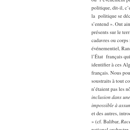
politique, dit-il, c
la politique se déc
s’entend ». Ont ai
présents sur le ter
cadavres ou corps 
événementiel, Ranc
l’État français qu
identifier à ces A
français. Nous po
soustraits à tout c
n’étaient pas les n
inclusion dans une 
impossible à ass
et des autres, int
» (cf. Balibar,
Race
national orchestre 