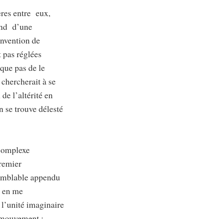
ères entre eux,
fond d’une
invention de
 pas réglées
que pas de le
 chercherait à se
 de l’altérité en
n se trouve délesté
e complexe
premier
-semblable appendu
t en me
 l’unité imaginaire
 mouvement :