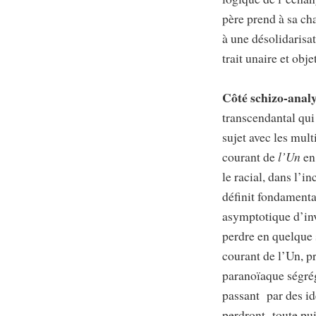
père prend à sa ch
à une désolidarisa
trait unaire et obje
Côté schizo-anal
transcendantal qui 
sujet avec les multi
courant de
l’Un
en
le racial, dans l’i
définit fondamen
asymptotique d’inv
perdre en quelque 
courant de l’Un, p
paranoïaque ségrég
passant par des id
perdront toute puis