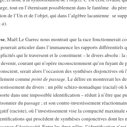
arge, tout en l’éternisant possiblement dans le fantôme du père
tion de l’Un et de l’objet, qui dans l’algèbre lacanienne se su
t
a
).
yse
, Maël Le Garrec nous montrait que la race fonctionnerait 
pourrait articuler dans l’immanence les rapports différentiels q
plicités qui le traversent et le constituent – le divers absolu : la
 devenir, courant qui n’opère inconsciemment qu’en fuyant de 
nconscient, serait alors l’occasion des synthèses disjonctives où
l
talement comme
point de passage.
Le délire en montrerait les d
estissement du divers : un pôle schizo-nomadique (racial) où le
sorte dans une impossible identification – réduit à n’être que p
risonnier du passage ; et son contre-investissement réactionnai
atif (raciste), où l’investissement vise la compacité maximale 
entifications qui procèdent de synthèses conjonctives dont les 
sance d’équivocité. Entre les deux pôles, l’identification n’est