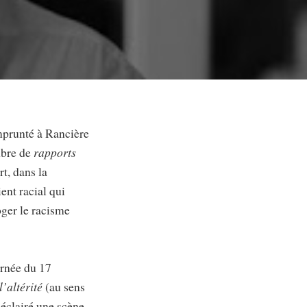
mprunté à Rancière
mbre de
rapports
art, dans la
ient racial qui
loger le racisme
ournée du 17
l’altérité
(au sens
a éclairé une scène