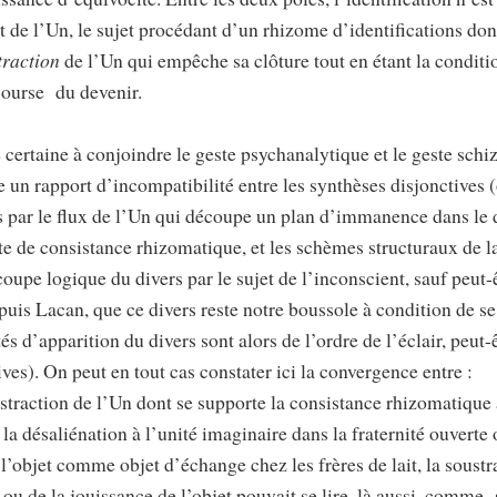
 de l’Un, le sujet procédant d’un rhizome d’identifications don
traction
de l’Un qui empêche sa clôture tout en étant la conditi
 course du devenir.
té certaine à conjoindre le geste psychanalytique et le geste sch
ue un rapport d’incompatibilité entre les synthèses disjonctives
s par le flux de l’Un qui découpe un plan d’immanence dans le 
rte de consistance rhizomatique, et les schèmes structuraux de 
oupe logique du divers par le sujet de l’inconscient, sauf peut-
puis Lacan, que ce divers reste notre boussole à condition de se
s d’apparition du divers sont alors de l’ordre de l’éclair, peut
ves). On peut en tout cas constater ici la convergence entre :
oustraction de l’Un dont se supporte la consistance rhizomatique
c la désaliénation à l’unité imaginaire dans la fraternité ouverte
l’objet comme objet d’échange chez les frères de lait, la soustr
 ou de la jouissance de l’objet pouvait se lire, là aussi, comme