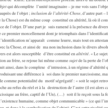
objet
qui décomplète l’unité imaginaire – je me vois sans l’obje
auprès de l’objet ;
inclusion de l’altérité-Chose
, d’autre part –
de la Chose) est du même coup constitué en altérité, là où il co
nce de l’objet. D’une part je suis ramené à la présence du diver
ce premier morcellement dont je triomphais dans l’identificati
l’identification m’apparaît comme leurre, mais tout en attest
vec la Chose, et ainsi de ma non inclusion dans le divers absol
ivers est alors susceptible d’être constitué en
altérité
. « Le suje
cation au frère, se rejoue lui même comme
sujet
de la perte de l’o
uit ainsi, dans le complexe d’intrusion, à un régime d’altérité q
troduisant une différence à soi dans le premier narcissisme, 
elle comme potentialité du motif ségrégatif : « soit le sujet retro
che au refus du réel et à la destruction de l’autre (il est alors c
rcissique au frère, captif de l’Un), (…) soit il le reçoit sous la 
 l’existence humaine, comme objet communicable » (ce qui l’intr
e, et donc à la symbolisation de l’objet). C’est cette rivalité q