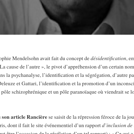
Sophie Mendelsohn avait fait du concept de
désidentification
, e
« La cause de l’autre », le pivot d’appréhension d’un certain no
ans la psychanalyse, l’identification et la ségrégation, d’autre p
eleuze et Gattari, l’identification et la promotion d’un inconsc
un pôle schizophrénique et un pôle paranoïaque où viendrait se 
 son article Rancière
se saisit de la répression féroce de la j
is, dont il fait le site événementiel d’un rapport
d’inclusion de 
t être l’occasion de la révélation d’un tel rapport) : « Ce qui 