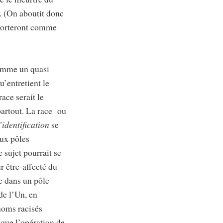
. (On aboutit donc
pporteront comme
comme un quasi
u’entretient le
 race serait le
partout. La race ou
’identification
se
eux pôles
 sujet pourrait se
ur être-affecté du
re dans un pôle
de l’Un, en
noms racisés
 que l’opération de