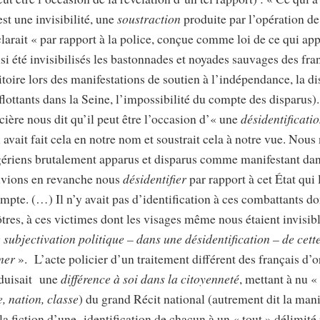
’est une invisibilité, une
soustraction
produite par l’opération de 
larait « par rapport à la police, conçue comme loi de ce qui app
nsi été invisibilisés les bastonnades et noyades sauvages des fr
ritoire lors des manifestations de soutien à l’indépendance, la d
flottants dans la Seine, l’impossibilité du compte des disparus)
ière nous dit qu’il peut être l’occasion d’« une
désidentificati
i avait fait cela en notre nom et soustrait cela à notre vue. No
lgériens brutalement apparus et disparus comme manifestant da
uvions en revanche nous
désidentifier
par rapport à cet État qui 
ompte. (…) Il n’y avait pas d’identification à ces combattants d
ôtres, à ces victimes dont les visages même nous étaient invisibl
subjectivation politique – dans une désidentification – de cette
umer
». L’acte policier d’un traitement différent des français d’
roduisait une
différence à soi dans la citoyenneté
, mettant à nu « 
, nation, classe
) du grand Récit national (autrement dit la mani
la fiction d’une identification de chacun à un « tout » délimité 