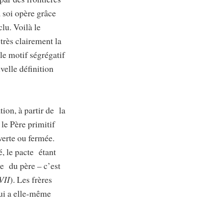
à soi opère grâce
lu. Voilà le
e très clairement la
le motif ségrégatif
velle définition
ation, à partir de la
 le Père primitif
uverte ou fermée.
é, le pacte étant
me du père – c’est
VII
). Les frères
qui a elle-même