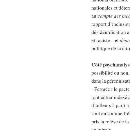
nationales et déte
au
compte des in
rapport d’inclusi
désidentification a
et raciste – et
déme
politique de la c
Côté psychanalys
possibilité ou non,
dans la pérennisati
- Fermée : le pacte
tout entier indexé
d’ailleurs à partir
sont en somme frèr
pris la relève de 
au miroir.