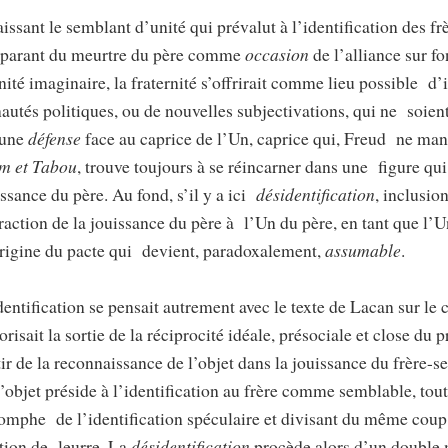
issant le semblant d’unité qui prévalut à l’identification des fr
mparant du meurtre du père comme
occasion
de l’alliance sur 
nité imaginaire, la fraternité s’offrirait comme lieu possible d’
tés politiques, ou de nouvelles subjectivations, qui ne soient
 une
défense
face au caprice de l’Un, caprice qui, Freud ne man
m et Tabou
, trouve toujours à se réincarner dans une figure qui
ssance du père. Au fond, s’il y a ici
désidentification
, inclusion
traction de la jouissance du père à l’Un du père, en tant que l’U
’origine du pacte qui devient, paradoxalement,
assumable
.
identification se pensait autrement avec le texte de Lacan sur l
orisait la sortie de la réciprocité idéale, présociale et close du 
ir de la reconnaissance de l’objet dans la jouissance du frère
l’objet préside à l’identification au frère comme semblable, tou
omphe de l’identification spéculaire et divisant du même coup
ction de leurre. La
désidentification
procède alors d’un double