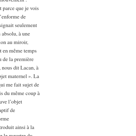
t parce que je vois
 l’enforme de
nsignait seulement
s absolu, à une
on au miroir,
ant en même temps
u de la première
t, nous dit Lacan, à
bjet maternel ». La
ui me fait sujet de
mais du même coup à
uve l’objet
aptif de
forme
oduit ainsi à la
ue le meurtre du