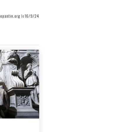
depantin.org
le
16/9/24