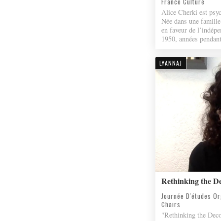
France Culture
Alice Cherki est psyc
Née dans une famille 
en faveur de l’indépe
1950, années pendant
LYANNAJ
Rethinking the De
Journée D'études Or
Chairs
"Rethinking the Decol