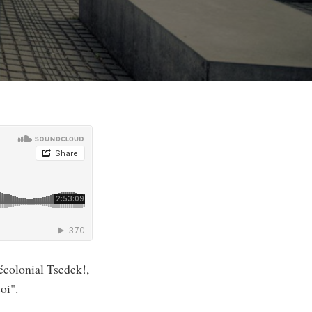
décolonial Tsedek!,
oi".