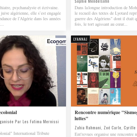
Sophie Mendelsohn
hiatre, psychanalyste et écrivaine.
Dans la longue introduction de M
juive algérienne, elle s’est engagée
le recueil des textes de Lyotard repr
ndance de l’Algérie dans les années
guerre des Algériens" dont il était 
...
fois, le tort agissant au cœur...
LYANNAJ
colonial
Rencontre numérique "Sismo
luttes"
ganisée Par Les Fatima Mernissi
Zahia Rahmani, Zoé Carle, Cyrille
onial" International Tribute
Ent'revues organise une rencontre 