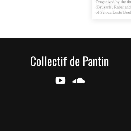
Oraganized by the th
(Brussels, Rabat and
of Seloua Luste Boul
Collectif de Pantin
g
e