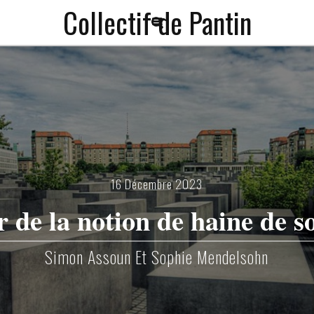
Collectif de Pantin
a
f
16 Décembre 2023
 de la notion de haine de so
Simon Assoun Et Sophie Mendelsohn