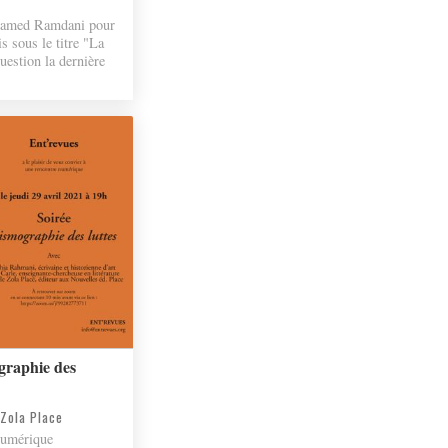
ohamed Ramdani pour
is sous le titre "La
question la dernière
graphie des
 Zola Place
numérique