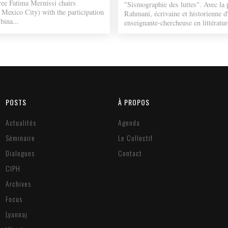
ree Fatima Mernissi chairs
"Sismographie des luttes". Avec la 
 Mexico City) with the participation
Rahmani, écrivaine et historienne d'
bina...
enseignante-chercheuse en littératur
POSTS
À PROPOS
Actualités
Agenda
Séminaire
Le Collectif
Dialogues
Contact
CIPH
Archives
Focus
Lyannaj