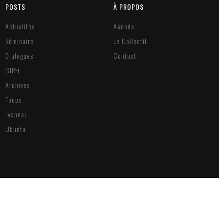
POSTS
À PROPOS
Actualités
Agenda
Séminaire
Le Collectif
Dialogues
Contact
CIPH
Archives
Focus
Lyannaj
Ubuntu